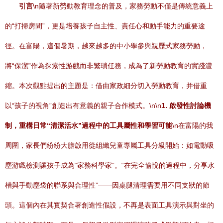
引言
\n隨著新勞動教育理念的普及，家務勞動不僅是傳統意義上
的“打掃房間”，更是培養孩子自主性、責任心和動手能力的重要途
徑。在富陽，這個暑期，越來越多的中小學參與親歷式家務勞動，
將“保潔”作為探索性游戲而非繁瑣任務，成為了新勞動教育的實踐濃
縮。本次觀點提出的主題是：借由家政細分切入勞動教育，并借重
以“孩子的視角”創造出有意義的親子合作模式。\n\n
1. 啟發性討論機
制，重構日常“清潔活水”過程中的工具屬性和學習可能
\n在富陽的我
周圍，家長們紛紛大膽啟用從組織兒童專屬工具分級開始：如電動吸
塵游戲檢測讓孩子成為“家務科學家”。“在完全愉悅的過程中，分享水
槽與手動塵袋的聯系與合理性”——因桌腿清理需要用不同支狀的節
頭。這個內在其實契合著創造性假設，不再是表面工具演示與對坐的